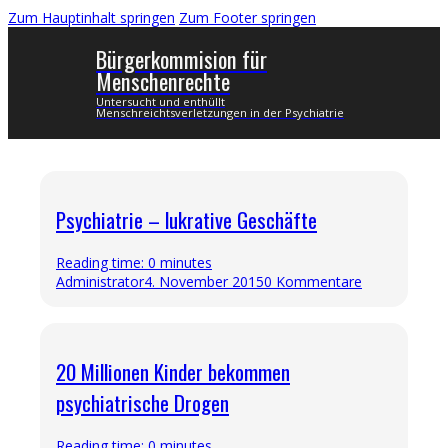
Zum Hauptinhalt springen
Zum Footer springen
Bürgerkommision für
Menschenrechte
Untersucht und enthüllt
Menschreichtsverletzungen in der Psychiatrie
Psychiatrie – lukrative Geschäfte
Reading time: 0 minutes
Administrator
4. November 2015
0 Kommentare
20 Millionen Kinder bekommen
psychiatrische Drogen
Reading time: 0 minutes