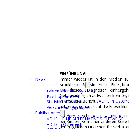
EINFÜHRUNG
Immer wieder ist in den Medien zu
News
Krankheiten bei Kindern ist. Eine „Kran
Fakten über die Psychiatrie
Mit dieser „Diagnose“ einherge
Fakten über die Psychiatrie
Nebenwirkungen aufweisen können, in
Psychopharmaka
In unserem Bericht
„ADHS in Österre
Statistiken-Österreich
gehen wir genauer auf die Entwicklun
Verschreibungsgruppen
Publikationen
Mit dem Bericht „ADHS – EINE ALTER
ADHS – EINE ALTERNATIVE SICHTWEISE
bei Kindern von einer anderen Seite 
ADHS in Österreich
den möglichen Ursachen für Verhalte