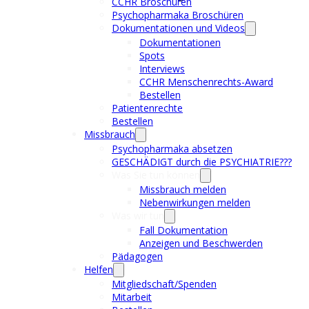
CCHR Broschüren
Psychopharmaka Broschüren
Dokumentationen und Videos
Dokumentationen
Spots
Interviews
CCHR Menschenrechts-Award
Bestellen
Patientenrechte
Bestellen
Missbrauch
Psychopharmaka absetzen
GESCHÄDIGT durch die PSYCHIATRIE???
Was Sie tun können
Missbrauch melden
Nebenwirkungen melden
Was wir tun
Fall Dokumentation
Anzeigen und Beschwerden
Pädagogen
Helfen
Mitgliedschaft/Spenden
Mitarbeit