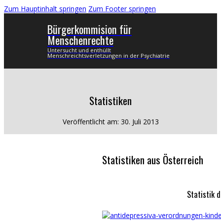
Zum Hauptinhalt springen
Zum Footer springen
Bürgerkommision für
Menschenrechte
Untersucht und enthüllt
Menschreichtsverletzungen in der Psychiatrie
Statistiken
Veröffentlicht am: 30. Juli 2013
Statistiken aus Österreich
Statistik 