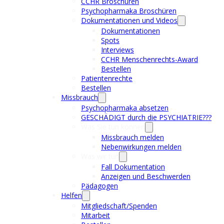
CCHR Broschüren
Psychopharmaka Broschüren
Dokumentationen und Videos
Dokumentationen
Spots
Interviews
CCHR Menschenrechts-Award
Bestellen
Patientenrechte
Bestellen
Missbrauch
Psychopharmaka absetzen
GESCHÄDIGT durch die PSYCHIATRIE???
Was Sie tun können
Missbrauch melden
Nebenwirkungen melden
Was wir tun
Fall Dokumentation
Anzeigen und Beschwerden
Pädagogen
Helfen
Mitgliedschaft/Spenden
Mitarbeit