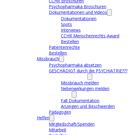
CCHR Broschüren
Psychopharmaka Broschüren
Dokumentationen und Videos
Dokumentationen
Spots
Interviews
CCHR Menschenrechts-Award
Bestellen
Patientenrechte
Bestellen
Missbrauch
Psychopharmaka absetzen
GESCHÄDIGT durch die PSYCHIATRIE???
Was Sie tun können
Missbrauch melden
Nebenwirkungen melden
Was wir tun
Fall Dokumentation
Anzeigen und Beschwerden
Pädagogen
Helfen
Mitgliedschaft/Spenden
Mitarbeit