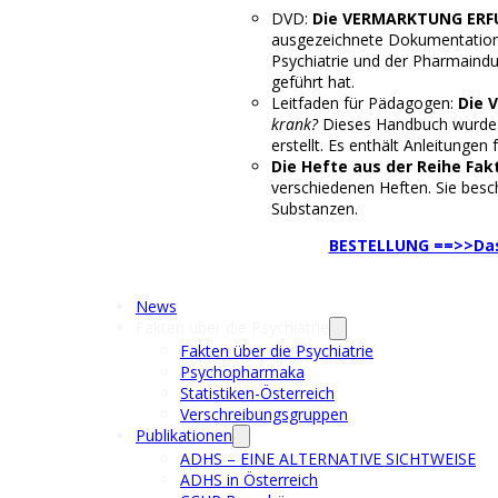
DVD:
Die VERMARKTUNG ERF
ausgezeichnete Dokumentation ü
Psychiatrie und der Pharmaindu
geführt hat.
Leitfaden für Pädagogen:
Die 
krank?
Dieses Handbuch wurde 
erstellt. Es enthält Anleitungen
Die Hefte aus der Reihe Fa
verschiedenen Heften. Sie besc
Substanzen.
BESTELLUNG ==>>Das
News
Fakten über die Psychiatrie
Fakten über die Psychiatrie
Psychopharmaka
Statistiken-Österreich
Verschreibungsgruppen
Publikationen
ADHS – EINE ALTERNATIVE SICHTWEISE
ADHS in Österreich