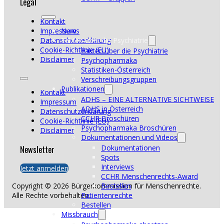
Legal
Kontakt
Impressum
News
Datenschutzerklärung
Fakten über die Psychiatrie
Cookie-Richtlinie (EU)
Fakten über die Psychiatrie
Disclaimer
Psychopharmaka
Statistiken-Österreich
Verschreibungsgruppen
Publikationen
Kontakt
ADHS – EINE ALTERNATIVE SICHTWEISE
Impressum
ADHS in Österreich
Datenschutzerklärung
CCHR Broschüren
Cookie-Richtlinie (EU)
Psychopharmaka Broschüren
Disclaimer
Dokumentationen und Videos
Newsletter
Dokumentationen
Spots
Interviews
Jetzt anmelden
CCHR Menschenrechts-Award
Bestellen
Copyright © 2026 Bürgerkommission für Menschenrechte.
Patientenrechte
Alle Rechte vorbehalten.
Bestellen
Missbrauch