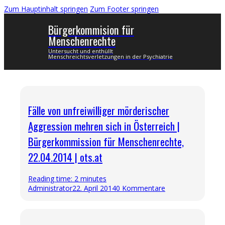
Zum Hauptinhalt springen
Zum Footer springen
Bürgerkommision für
Menschenrechte
Untersucht und enthüllt
Menschreichtsverletzungen in der Psychiatrie
Fälle von unfreiwilliger mörderischer
Aggression mehren sich in Österreich |
Bürgerkommission für Menschenrechte,
22.04.2014 | ots.at
Reading time: 2 minutes
Administrator
22. April 2014
0 Kommentare