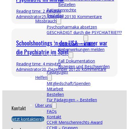
Bestellen
Patientenrechte
Reading time: 2 minutes
Bestellen
Administrator
25. Oktober 2013
0 Kommentare
Missbrauch
Psychopharmaka absetzen
GESCHÄDIGT durch die PSYCHIATRIE???
Was Sie tun können
Schoolshootings in den USA – immer war
Missbrauch melden
Nebenwirkungen melden
die Psychiatrie im Spiel
Was wir tun
Fall Dokumentation
Reading time: 4 minutes
Anzeigen und Beschwerden
Administrator
20. Dezember 2012
0 Kommentare
Pädagogen
Helfen
Mitgliedschaft/Spenden
Mitarbeit
Bestellen
Für Pädagogen – Bestellen
Über uns
Kontakt
FAQs
Kontakt
Jetzt kontaktieren
CCHR Menschenrechts-Award
CCHR – Gruppen