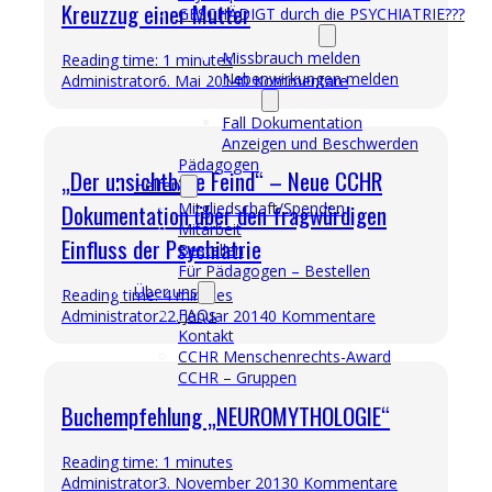
Kreuzzug einer Mutter
GESCHÄDIGT durch die PSYCHIATRIE???
Was Sie tun können
Missbrauch melden
Reading time: 1 minutes
Nebenwirkungen melden
Administrator
6. Mai 2014
0 Kommentare
Was wir tun
Fall Dokumentation
Anzeigen und Beschwerden
Pädagogen
„Der unsichtbare Feind“ – Neue CCHR
Helfen
Dokumentation über den fragwürdigen
Mitgliedschaft/Spenden
Mitarbeit
Einfluss der Psychiatrie
Bestellen
Für Pädagogen – Bestellen
Über uns
Reading time: 4 minutes
FAQs
Administrator
22. Januar 2014
0 Kommentare
Kontakt
CCHR Menschenrechts-Award
CCHR – Gruppen
Buchempfehlung „NEUROMYTHOLOGIE“
Reading time: 1 minutes
Administrator
3. November 2013
0 Kommentare