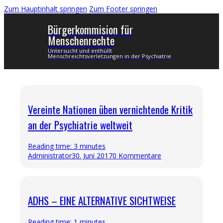
Zum Hauptinhalt springen
Zum Footer springen
Bürgerkommision für
Menschenrechte
Untersucht und enthüllt
Menschreichtsverletzungen in der Psychiatrie
Vereinte Nationen üben vernichtende Kritik
an der Psychiatrie weltweit
Reading time: 3 minutes
Administrator
30. Juni 2017
0 Kommentare
ADHS – EINE ALTERNATIVE SICHTWEISE
Reading time: 1 minutes