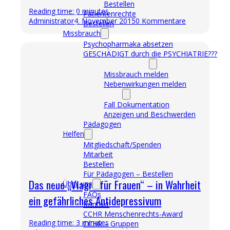
Bestellen
Reading time: 0 minutes
Patientenrechte
Administrator
4. November 2015
0 Kommentare
Bestellen
Missbrauch
Psychopharmaka absetzen
GESCHÄDIGT durch die PSYCHIATRIE???
Was Sie tun können
Missbrauch melden
Nebenwirkungen melden
Was wir tun
Fall Dokumentation
Anzeigen und Beschwerden
Pädagogen
Helfen
Mitgliedschaft/Spenden
Mitarbeit
Bestellen
Für Pädagogen – Bestellen
Das neue „Viagra für Frauen“ – in Wahrheit
Über uns
FAQs
ein gefährliches Antidepressivum
Kontakt
CCHR Menschenrechts-Award
Reading time: 3 minutes
CCHR – Gruppen