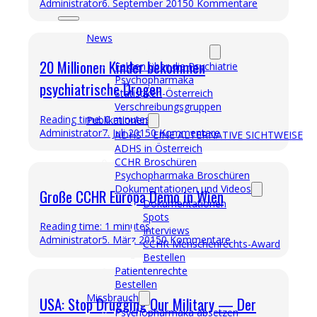
Administrator
6. September 2015
0 Kommentare
News
Fakten über die Psychiatrie
20 Millionen Kinder bekommen
Fakten über die Psychiatrie
Psychopharmaka
psychiatrische Drogen
Statistiken-Österreich
Verschreibungsgruppen
Reading time: 0 minutes
Publikationen
Administrator
7. Juli 2015
0 Kommentare
ADHS – EINE ALTERNATIVE SICHTWEISE
ADHS in Österreich
CCHR Broschüren
Psychopharmaka Broschüren
Dokumentationen und Videos
Große CCHR Europa Demo in Wien
Dokumentationen
Spots
Reading time: 1 minutes
Interviews
Administrator
5. März 2015
0 Kommentare
CCHR Menschenrechts-Award
Bestellen
Patientenrechte
Bestellen
Missbrauch
USA: Stop Drugging Our Military — Der
Psychopharmaka absetzen