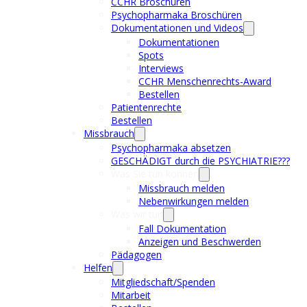
CCHR Broschüren
Psychopharmaka Broschüren
Dokumentationen und Videos
Dokumentationen
Spots
Interviews
CCHR Menschenrechts-Award
Bestellen
Patientenrechte
Bestellen
Missbrauch
Psychopharmaka absetzen
GESCHÄDIGT durch die PSYCHIATRIE???
Was Sie tun können
Missbrauch melden
Nebenwirkungen melden
Was wir tun
Fall Dokumentation
Anzeigen und Beschwerden
Pädagogen
Helfen
Mitgliedschaft/Spenden
Mitarbeit