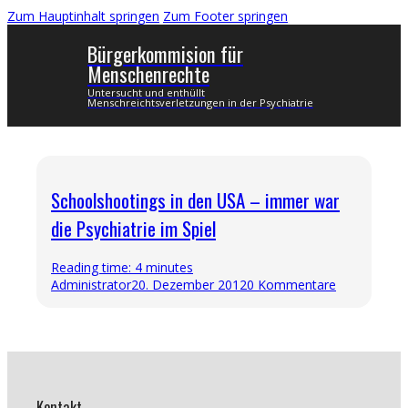
Zum Hauptinhalt springen
Zum Footer springen
Bürgerkommision für
Menschenrechte
Untersucht und enthüllt
Menschreichtsverletzungen in der Psychiatrie
Schoolshootings in den USA – immer war
die Psychiatrie im Spiel
Reading time: 4 minutes
Administrator
20. Dezember 2012
0 Kommentare
Kontakt