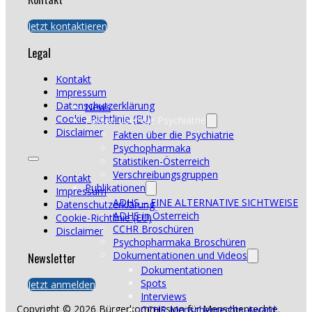
Jetzt kontaktieren
Legal
Kontakt
Impressum
Datenschutzerklärung
News
Cookie-Richtlinie (EU)
Fakten über die Psychiatrie
Disclaimer
Fakten über die Psychiatrie
Psychopharmaka
Statistiken-Österreich
Verschreibungsgruppen
Kontakt
Publikationen
Impressum
ADHS – EINE ALTERNATIVE SICHTWEISE
Datenschutzerklärung
ADHS in Österreich
Cookie-Richtlinie (EU)
CCHR Broschüren
Disclaimer
Psychopharmaka Broschüren
Dokumentationen und Videos
Newsletter
Dokumentationen
Spots
Jetzt anmelden
Interviews
Copyright © 2026 Bürgerkommission für Menschenrechte.
CCHR Menschenrechts-Award