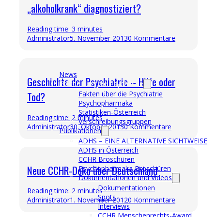
„alkoholkrank“ diagnostiziert?
Reading time: 3 minutes
Administrator
5. November 2013
0 Kommentare
News
Geschichte der Psychiatrie – Hilfe oder
Fakten über die Psychiatrie
Tod?
Fakten über die Psychiatrie
Psychopharmaka
Statistiken-Österreich
Reading time: 2 minutes
Verschreibungsgruppen
Administrator
30. Oktober 2013
0 Kommentare
Publikationen
ADHS – EINE ALTERNATIVE SICHTWEISE
ADHS in Österreich
CCHR Broschüren
Neue CCHR-Doku über Deutschland
Psychopharmaka Broschüren
Dokumentationen und Videos
Dokumentationen
Reading time: 2 minutes
Spots
Administrator
1. November 2012
0 Kommentare
Interviews
CCHR Menschenrechts-Award