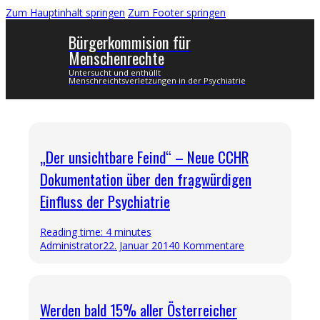
Zum Hauptinhalt springen
Zum Footer springen
Bürgerkommision für
Menschenrechte
Untersucht und enthüllt
Menschreichtsverletzungen in der Psychiatrie
„Der unsichtbare Feind“ – Neue CCHR
Dokumentation über den fragwürdigen
Einfluss der Psychiatrie
Reading time: 4 minutes
Administrator
22. Januar 2014
0 Kommentare
Werden bald 15% aller Österreicher