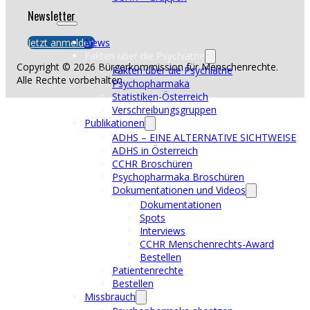
Newsletter
Jetzt anmelden
News
Fakten über die Psychiatrie
Copyright © 2026 Bürgerkommission für Menschenrechte.
Fakten über die Psychiatrie
Alle Rechte vorbehalten.
Psychopharmaka
Statistiken-Österreich
Verschreibungsgruppen
Publikationen
ADHS – EINE ALTERNATIVE SICHTWEISE
ADHS in Österreich
CCHR Broschüren
Psychopharmaka Broschüren
Dokumentationen und Videos
Dokumentationen
Spots
Interviews
CCHR Menschenrechts-Award
Bestellen
Patientenrechte
Bestellen
Missbrauch