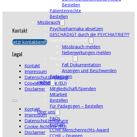
Bestellen
Patientenrechte
Bestellen
Missbrauch
Psychopharmaka absetzen
Kontakt
GESCHÄDIGT durch die PSYCHIATRIE???
Was Sie tun können
Jetzt kontaktieren
Missbrauch melden
Nebenwirkungen melden
Legal
Was wir tun
Fall Dokumentation
Kontakt
Anzeigen und Beschwerden
Impressum
Pädagogen
Datenschutzerklärung
Helfen
Cookie-Richtlinie (EU)
Mitgliedschaft/Spenden
Disclaimer
Mitarbeit
Bestellen
Für Pädagogen – Bestellen
Kontakt
Über uns
Impressum
FAQs
Datenschutzerklärung
Kontakt
Cookie-Richtlinie (EU)
CCHR Menschenrechts-Award
Disclaimer
CCHR – Gruppen