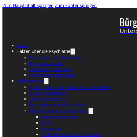
Zum Hauptinhalt springen
Zum Footer springen
Bürg
Unters
News
Fakten über die Psychiatrie
Fakten über die Psychiatrie
Psychopharmaka
Statistiken-Österreich
Verschreibungsgruppen
Publikationen
ADHS – EINE ALTERNATIVE SICHTWEISE
ADHS in Österreich
CCHR Broschüren
Psychopharmaka Broschüren
Dokumentationen und Videos
Dokumentationen
Spots
Interviews
CCHR Menschenrechts-Award