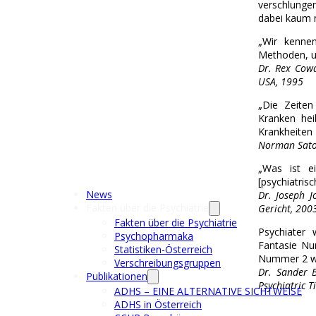
verschlungen
dabei kaum m
„Wir kennen
Methoden, um
Dr. Rex Cowd
USA, 1995
„Die Zeiten
Kranken hei
Krankheiten 
Norman Sator
„Was ist e
[psychiatris
News
Dr. Joseph J
Fakten über die Psychiatrie
Gericht, 200
Fakten über die Psychiatrie
Psychiater 
Psychopharmaka
Fantasie Nu
Statistiken-Österreich
Nummer 2 war
Verschreibungsgruppen
Dr. Sander B
Publikationen
Psychiatric T
ADHS – EINE ALTERNATIVE SICHTWEISE
ADHS in Österreich