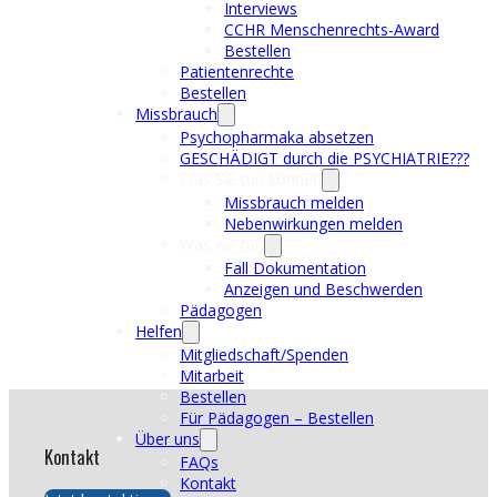
Interviews
CCHR Menschenrechts-Award
Bestellen
Patientenrechte
Bestellen
Missbrauch
Psychopharmaka absetzen
GESCHÄDIGT durch die PSYCHIATRIE???
Was Sie tun können
Missbrauch melden
Nebenwirkungen melden
Was wir tun
Fall Dokumentation
Anzeigen und Beschwerden
Pädagogen
Helfen
Mitgliedschaft/Spenden
Mitarbeit
Bestellen
Für Pädagogen – Bestellen
Über uns
Kontakt
FAQs
Kontakt