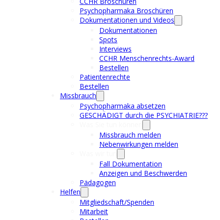
CCHR Broschüren
Psychopharmaka Broschüren
Dokumentationen und Videos
Dokumentationen
Spots
Interviews
CCHR Menschenrechts-Award
Bestellen
Patientenrechte
Bestellen
Missbrauch
Psychopharmaka absetzen
GESCHÄDIGT durch die PSYCHIATRIE???
Was Sie tun können
Missbrauch melden
Nebenwirkungen melden
Was wir tun
Fall Dokumentation
Anzeigen und Beschwerden
Pädagogen
Helfen
Mitgliedschaft/Spenden
Mitarbeit