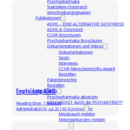
Psychopharmaka
Statistiken-Österreich
Verschreibungsgruppen
Publikationen
ADHS – EINE ALTERNATIVE SICHTWEISE
ADHS in Österreich
CCHR Broschüren
Psychopharmaka Broschüren
Dokumentationen und Videos
Dokumentationen
Spots
Interviews
CCHR Menschenrechts-Award
Bestellen
Patientenrechte
Bestellen
Empfehlung ADHS
Missbrauch
Psychopharmaka absetzen
GESCHÄDIGT durch die PSYCHIATRIE???
Reading time: 1 minutes
Was Sie tun können
Administrator
10. Juli 2014
0 Kommentare
Missbrauch melden
Nebenwirkungen melden
Was wir tun