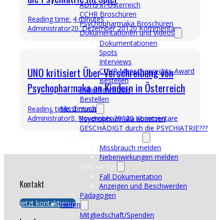
ADHS in Österreich
CCHR Broschüren
Reading time: 4 minutes
Psychopharmaka Broschüren
Administrator
20. Dezember 2012
0 Kommentare
Dokumentationen und Videos
Dokumentationen
Spots
Interviews
UNO kritisiert Über-Verschreibung von
CCHR Menschenrechts-Award
Bestellen
Psychopharmaka an Kindern in Österreich
Patientenrechte
Bestellen
Missbrauch
Reading time: 3 minutes
Administrator
8. November 2012
0 Kommentare
Psychopharmaka absetzen
GESCHÄDIGT durch die PSYCHIATRIE???
Was Sie tun können
Missbrauch melden
Nebenwirkungen melden
Was wir tun
Fall Dokumentation
Kontakt
Anzeigen und Beschwerden
Pädagogen
Jetzt kontaktieren
Helfen
Mitgliedschaft/Spenden