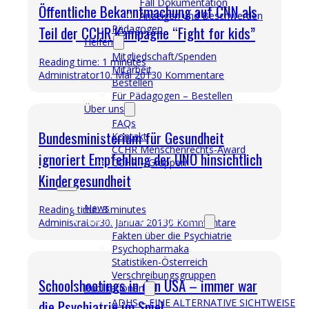
Fall Dokumentation
Öffentliche Bekanntmachung auf CNN als
Anzeigen und Beschwerden
Pädagogen
Teil der CCHR Kampagne “Fight for kids”
Helfen
Mitgliedschaft/Spenden
Reading time: 1 minutes
Mitarbeit
Administrator
10. Mai 2013
0 Kommentare
Bestellen
Für Pädagogen – Bestellen
Über uns
FAQs
Bundesministerium für Gesundheit
Kontakt
CCHR Menschenrechts-Award
ignoriert Empfehlung der UNO hinsichtlich
CCHR – Gruppen
Kindergesundheit
News
Reading time: 3 minutes
Fakten über die Psychiatrie
Administrator
30. Januar 2013
0 Kommentare
Fakten über die Psychiatrie
Psychopharmaka
Statistiken-Österreich
Verschreibungsgruppen
Schoolshootings in den USA – immer war
Publikationen
ADHS – EINE ALTERNATIVE SICHTWEISE
die Psychiatrie im Spiel